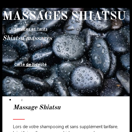
MASSAGES SHIATSU
Services et Tarifs
Shiatsu massages
Carte de Fidélité
Services
Chèques cadeaux
Tarifs
Massage Shiatsu
Lors de votre shampooing et sans supplément tarifaire,